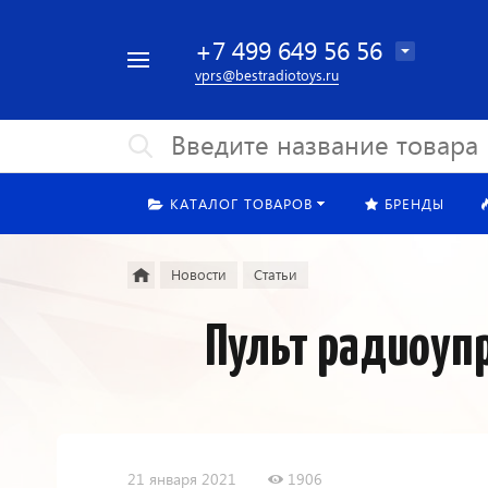
+7 499 649 56 56
Например,
Найти
везде
квадрокоптер
vprs@bestradiotoys.ru
КАТАЛОГ ТОВАРОВ
БРЕНДЫ
Новости
Статьи
Пульт радиоупр
21 января 2021
1906