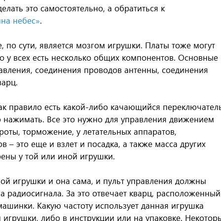
елать это самостоятельно, а обратиться к
ина небес»
.
е, по сути, является мозгом игрушки. Платы тоже могут
но у всех есть несколько общих компонентов. Основные
равления, соединения проводов антенны, соединения
варц.
ак правило есть какой-либо качающийся переключател
о нажимать. Все это нужно для управления движением
ороты, торможение, у летательных аппаратов,
 – это еще и взлет и посадка, а также масса других
ены у той или иной игрушки.
й игрушки и она сама, и пульт управления должны
ма радиосигнала. За это отвечает кварц, расположенный
 машинки. Какую частоту использует данная игрушка
 игрушки, либо в инструкции или на упаковке. Некотор