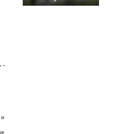
контроля
ь –
 и
ые