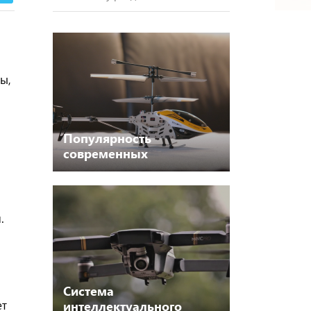
ы,
Популярность
современных
радиоуправляемых
вертолетов
.
Система
ет
интеллектуального